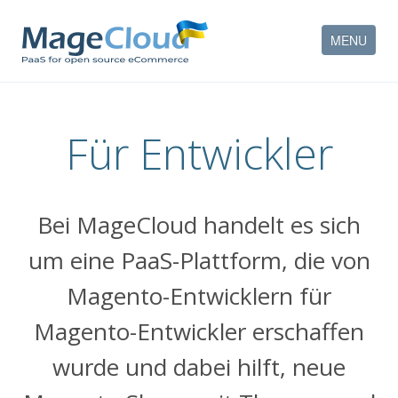
MENU
WIE ES FUNKTIONIERT
Für Entwickler
FEATURES
DIENSTLEISTUNGEN
Bei MageCloud handelt es sich
PARTNER
um eine PaaS-Plattform, die von
UNTERNEHMEN
Magento-Entwicklern für
KONTAKT
Magento-Entwickler erschaffen
KONTO
wurde und dabei hilft, neue